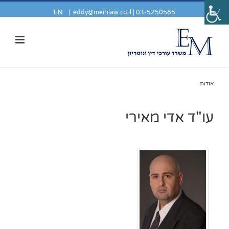
EN
|
eddy@meirilaw.co.il
03-5250585 |
אודות
עו"ד אדי מאירי