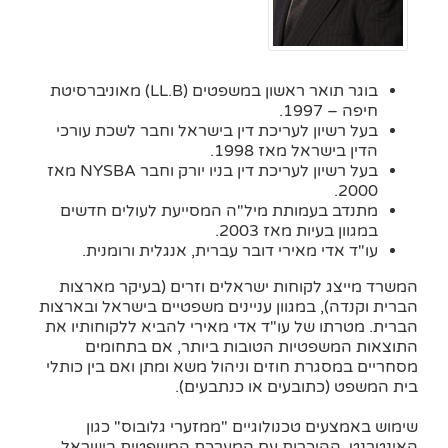
בוגר תואר ראשון במשפטים (LL.B) מאוניברסיטת
חיפה – 1997.
בעל רשיון לעריכת דין בישראל וחבר לשכת עורכי
הדין בישראל מאז 1998.
בעל רשיון לעריכת דין בניו יורק וחבר NYSBA מאז
2000.
מתנדב בעמותת מיל"ה המסייעת לעולים חדשים
במגוון בעיות מאז 2003.
עו"ד אדי מאירי דובר עברית, אנגלית ורומנית.
המשרד מייצג לקוחות ישראלים וזרים (בעיקר מארצות
הברית וקנדה), במגוון עניינים משפטיים בישראל ובארצות
הברית. מטרתו של עו"ד אדי מאירי להביא ללקוחותיו את
התוצאות המשפטיות הטובות ביותר, אם בתחומים
מסחריים במסגרת חוזים וניהול משא ומתן ואם בין כותלי
בית המשפט (כתובעים או כנתבעים).
שימוש באמצעים טכנולוגיים "ממזערי גלובוס" כגון
האינטרנט, ההיכרות עם המערכת המשפטית בישראל