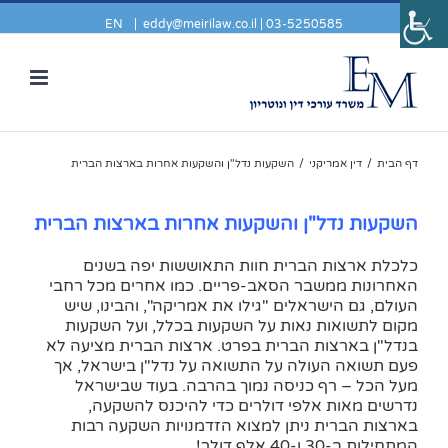
EN
|
eddy@meirilaw.co.il
03-5250585 |
דף הבית
/
דין אמריקני
/
השקעות נדל"ן והשקעות אחרות בארצות הברית
השקעות נדל"ן והשקעות אחרות בארצות הברית
כלכלת ארצות הברית חוות התאוששות יפה בשנים
האחרונות ממשבר הסאב-פריים. כמו אחרים מכל רחבי
העולם, גם הישראלים "גילו את אמריקה", והבינו, שיש
מקום לתשואות נאות על השקעות בכלל, ועל השקעות
בנדל"ן בארצות הברית בפרט. ארצות הברית מציעה לא
פעם תשואה העולה על התשואה על נדל"ן בישראל, אך
מעל הכל – רף כניסה נמוך בהרבה. בעוד שבישראל
נדרשים מאות אלפי דולרים כדי להיכנס להשקעה,
בארצות הברית ניתן למצוא הזדמנויות השקעה רבות
המתחילות ב-30 ו-40 אלף דולר!