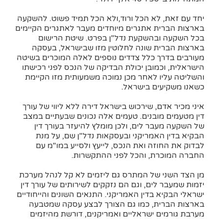
יחד עם זאת, לא הכל ורוד,ולא הכל תמיד פשוט. להשקעה
בארצות הברית אתגרים מיוחדים מעבר לאתגרים הקיימים
בכל השקעה ובהשקעת נדל"ן בפרט. שיטת הרישום
בארצות הברית שונה לחלוטין מזו שבישראל, בעסקה
מעורבים בדרך כלל צדדים נוספים לאלה המוכרים בשיטה
הישראלית, וכמובן יכולת הבדיקה של הנכס לפני רכישתו
והשליטה עליו לאחר מכן נמוכה משמעותית מזו הקיימת
כשאנו משקיעים בישראל.
איני מכיר אדם, שירכוש בישראל דירה ללא ליווי של עורך
דין מטעמים מובנים. טעמים אלה נכונים שבעתיים במצב
של השקעה מעבר לים, ולכן מומלץ להיעזר בעורך דין
הבקיא בדין האמריקני ובעסקאות נדל"ן שם, על מנת
לבדוק את החוזה ואת הנכס, לייעץ ולסייע במו"מ עם
החברה המוכרת, והכל לפני ההתקשרות.
מן הצד השני של המתרס גם ליזמים לא קל לנהל מערכת
יזמות שמעבר לים, וגם הם נזקקים לשירותים של עורך דין
ישראלי הבקיא בדין האמריקני. התנאים השונים והייחודיים
בארצות הברית, כמו גם הצורך לבצע עסקה שמטבעה
מערבת גורמים ישראליים ואמריקנים, דורשת מהיזמים