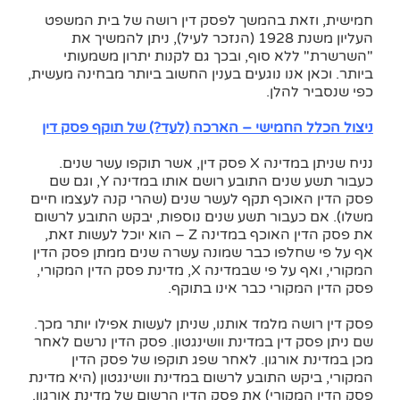
חמישית, וזאת בהמשך לפסק דין רושה של בית המשפט
העליון משנת 1928 (הנזכר לעיל), ניתן להמשיך את
"השרשרת" ללא סוף, ובכך גם לקנות יתרון משמעותי
ביותר. וכאן אנו נוגעים בענין החשוב ביותר מבחינה מעשית,
כפי שנסביר להלן.
ניצול הכלל החמישי – הארכה (לעד?) של תוקף פסק דין
נניח שניתן במדינה X פסק דין, אשר תוקפו עשר שנים.
כעבור תשע שנים התובע רושם אותו במדינה Y, וגם שם
פסק הדין האוכף תקף לעשר שנים (שהרי קנה לעצמו חיים
משלו). אם כעבור תשע שנים נוספות, יבקש התובע לרשום
את פסק הדין האוכף במדינה Z – הוא יוכל לעשות זאת,
אף על פי שחלפו כבר שמונה עשרה שנים ממתן פסק הדין
המקורי, ואף על פי שבמדינה X, מדינת פסק הדין המקורי,
פסק הדין המקורי כבר אינו בתוקף.
פסק דין רושה מלמד אותנו, שניתן לעשות אפילו יותר מכך.
שם ניתן פסק דין במדינת וושינגטון. פסק הדין נרשם לאחר
מכן במדינת אורגון. לאחר שפג תוקפו של פסק הדין
המקורי, ביקש התובע לרשום במדינת וושינגטון (היא מדינת
פסק הדין המקורי) את פסק הדין הרשום של מדינת אורגון.