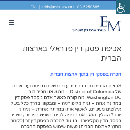
EN
|
eddy@meirilaw.co.il
03-5250585 |
אכיפת פסק דין פדראלי בארצות
הברית
הכרה בפסקי דין בתוך ארצות הברית
ארצות הברית מורכבת כידוע מחמישים מדינות ועוד שטח
של District of Columbia – מה שאנו מכירים כ-
Washington DC. מה קורה כאשר אדם מקבל פסק דין
במדינה אחת – נניח קליפורניה – ומבקש, בדרך כלל בשל
אילוצים מעשיים, לאכוף אותו במדינה אחרת – נניח ניו
יורק? ההליך הוא כאמור פניה לבית משפט בניו יורק שיכיר
בפסק הדין הקליפורני. בניגוד להכרה בפסק דין זר (כלומר
מחוץ לארצות הברית) נעשה שימוש בפסקת ההכרה