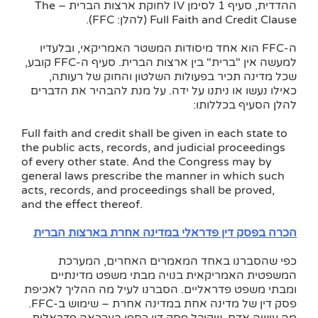
ההדדית, סעיף 1 לסימן IV לחוקת ארצות הברית – The
Full Faith and Credit Clause (להלן: FFC).
ה-FFC הוא אחד מיסודות המשטר האמריקאי, ובלעדיו
למעשה אין "ברית" בין ארצות הברית. סעיף ה-FFC קובע,
שכל מדינה תכיר בפעולות השלטון והחוק של רעותה,
כאילו נעשו או ניתנו על ידה. על מנת להבהיר את הדברים
להלן הסעיף בכללותו:
Full faith and credit shall be given in each state to
the public acts, records, and judicial proceedings
of every other state. And the Congress may by
general laws prescribe the manner in which such
acts, records, and proceedings shall be proved,
and the effect thereof.
הכרה בפסק דין פדראלי במדינה אחרת בארצות הברית
כפי שהסברנו באחד המאמרים האחרים, המערכת
המשפטית האמריקאית בנויה מבתי משפט מדינתיים
ומבתי משפט פדראליים. הסברנו לעיל מה ההליך לאכיפת
פסק דין של מדינה אחת במדינה אחרת – שימוש ב-FFC.