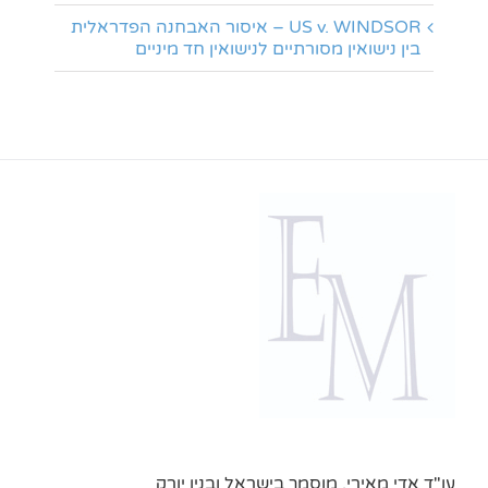
US v. WINDSOR – איסור האבחנה הפדראלית
בין נישואין מסורתיים לנישואין חד מיניים
עו"ד אדי מאירי, מוסמך בישראל ובניו יורק