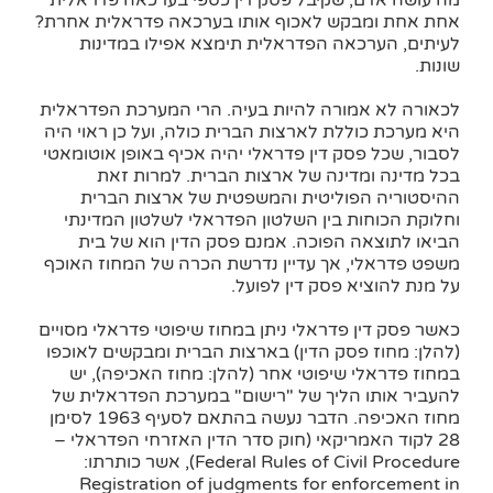
מה עושה אדם, שקיבל פסק דין כספי בערכאה פדראלית
אחת אחת ומבקש לאכוף אותו בערכאה פדראלית אחרת?
לעיתים, הערכאה הפדראלית תימצא אפילו במדינות
שונות.
לכאורה לא אמורה להיות בעיה. הרי המערכת הפדראלית
היא מערכת כוללת לארצות הברית כולה, ועל כן ראוי היה
לסבור, שכל פסק דין פדראלי יהיה אכיף באופן אוטומאטי
בכל מדינה ומדינה של ארצות הברית. למרות זאת
ההיסטוריה הפוליטית והמשפטית של ארצות הברית
וחלוקת הכוחות בין השלטון הפדראלי לשלטון המדינתי
הביאו לתוצאה הפוכה. אמנם פסק הדין הוא של בית
משפט פדראלי, אך עדיין נדרשת הכרה של המחוז האוכף
על מנת להוציא פסק דין לפועל.
כאשר פסק דין פדראלי ניתן במחוז שיפוטי פדראלי מסויים
(להלן: מחוז פסק הדין) בארצות הברית ומבקשים לאוכפו
במחוז פדראלי שיפוטי אחר (להלן: מחוז האכיפה), יש
להעביר אותו הליך של "רישום" במערכת הפדראלית של
מחוז האכיפה. הדבר נעשה בהתאם לסעיף 1963 לסימן
28 לקוד האמריקאי (חוק סדר הדין האזרחי הפדראלי –
Federal Rules of Civil Procedure), אשר כותרתו:
Registration of judgments for enforcement in