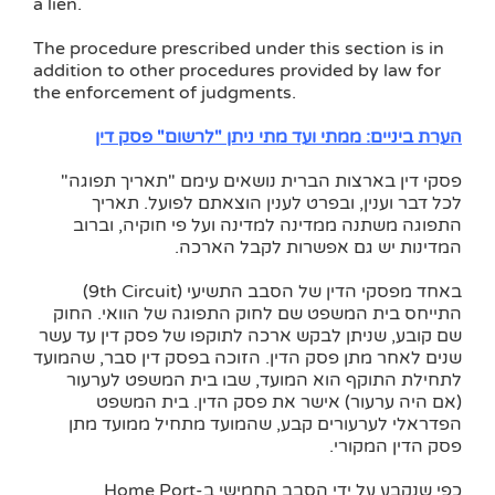
a lien.
The procedure prescribed under this section is in
addition to other procedures provided by law for
the enforcement of judgments.
הערת ביניים: ממתי ועד מתי ניתן "לרשום" פסק דין
פסקי דין בארצות הברית נושאים עימם "תאריך תפוגה"
לכל דבר וענין, ובפרט לענין הוצאתם לפועל. תאריך
התפוגה משתנה ממדינה למדינה ועל פי חוקיה, וברוב
המדינות יש גם אפשרות לקבל הארכה.
באחד מפסקי הדין של הסבב התשיעי (9th Circuit)
התייחס בית המשפט שם לחוק התפוגה של הוואי. החוק
שם קובע, שניתן לבקש ארכה לתוקפו של פסק דין עד עשר
שנים לאחר מתן פסק הדין. הזוכה בפסק דין סבר, שהמועד
לתחילת התוקף הוא המועד, שבו בית המשפט לערעור
(אם היה ערעור) אישר את פסק הדין. בית המשפט
הפדראלי לערעורים קבע, שהמועד מתחיל ממועד מתן
פסק הדין המקורי.
כפי שנקבע על ידי הסבב החמישי ב-Home Port