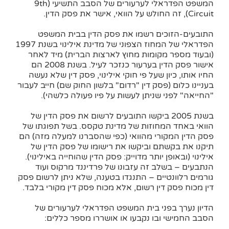
המשפט הפדראלי לערעורים של הסבב התשיעי (9th
Circuit), זה החולש על הוואי, אישר את פסק הדין.
התובעים-הזוכים רשמו את פסק הדין בבית המשפט
הפדראלי של המחוז הצפוני של מדינת אילינוי בשנת 1997
(ובעוד מספר מקומות מחוץ לארצות הברית) מיד לאחר
אישור פסק הדין בערעור כנזכר לעיל. בשנת 2008 הם
החיו אותו, כיון שעל פי חוקי אילינוי, פסק דין שלא נעשה
בעניינו כלום (פסק דין "רדום" בלשון החוק שם) חייב לעבור
"החייאה" לפני שניתן לעשות על פיו פעולה כלשהי).
בשנת 2005 ביקשו התובעים לרשום את פסק הדין של
הוואי באחד המחוזות של מדינת טקסס. בשל תפוגתו של
פסק הדין המקורי מהוואי (כפי שהסברנו למעלה מזה) הם
תיקנו את בקשתם וביקשו את רישומו של פסק הדין של
אילינוי (ובאופן יותר מדוייק: פסק הדין שהוחייה באילינוי).
הנתבעים – בשלב זה עזבונו של פרדיננד מרקוס ועוד
גורמים רלוונטיים – התנגדו בטענה, שלא ניתן לרשום פסק
דין מכוח פסק דין רשום, אלא מכוח פסק דין מקורי בלבד.
הדיון נערך בפני בית המשפט הפדראלי לערעורים של
הסבב החמישי ובו נקבעו או אושררו מספר כללים: