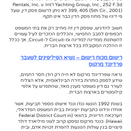
Rentals, Inc. v. Int’l Yachting Group, Inc., 252 F.3d
399, 405 (5th Cir., 2001) לא ניתן לרשום פסק דין, שעל
פי דיניו של מחוז פסק הדין כבר אינו תקף.
חשוב להדגיש, שפסק דין זה מחייב רק את בתי המשפט
הכפופים לסבב החמישי, והכללים הנזכרים לעיל עשויים
להשתנות ממדינה למדינה ומ-Circuit ל-Circuit, אך ככלל
זו ההלכה המקובלת בכל ארצות הברית.
רישום מכוח רישום – נשיא הפיליפינים לשעבר
פרדיננד מרקוס
נראה שפרדיננד מרקוס לא היה רק רודן חסר רחמים,
שידע לספק כותרות בזירה הבינלאומית, אלא הצליח
לעורר גם דיון משפטי מענין מאד, שהתפרש על אלפי
קילומטרים בארצות הברית.
בשנת 1992 הוגשו נגדו ונגד אישתו מספר תביעות, אשר
אוחדו ונידונו כתביעות ייצוגיות בבית המשפט הפדראלי,
הערכאה הדיונית, בהוואי (Federal District Court in
Hawaii). כנגד מרקוס נפסקו קרוב לשני מיליארד דולר
פיצויים בגין עוולות הנוגעות להפרת זכויות אדם, ובית