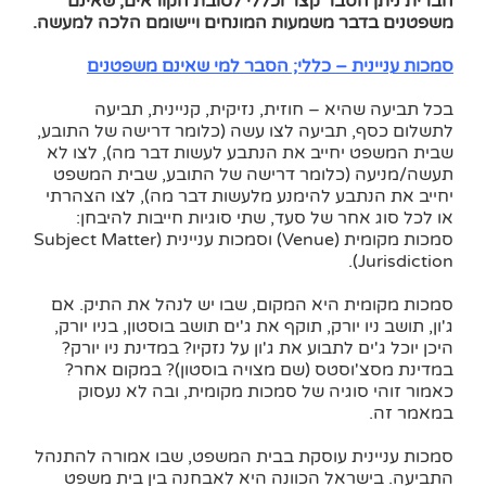
הברית ניתן הסבר קצר וכללי לטובת הקוראים, שאינם
משפטנים בדבר משמעות המונחים ויישומם הלכה למעשה.
סמכות עניינית – כללי; הסבר למי שאינם משפטנים
בכל תביעה שהיא – חוזית, נזיקית, קניינית, תביעה
לתשלום כסף, תביעה לצו עשה (כלומר דרישה של התובע,
שבית המשפט יחייב את הנתבע לעשות דבר מה), לצו לא
תעשה/מניעה (כלומר דרישה של התובע, שבית המשפט
יחייב את הנתבע להימנע מלעשות דבר מה), לצו הצהרתי
או לכל סוג אחר של סעד, שתי סוגיות חייבות להיבחן:
סמכות מקומית (Venue) וסמכות עניינית (Subject Matter
Jurisdiction).
סמכות מקומית היא המקום, שבו יש לנהל את התיק. אם
ג'ון, תושב ניו יורק, תוקף את ג'ים תושב בוסטון, בניו יורק,
היכן יוכל ג'ים לתבוע את ג'ון על נזקיו? במדינת ניו יורק?
במדינת מסצ'וסטס (שם מצויה בוסטון)? במקום אחר?
כאמור זוהי סוגיה של סמכות מקומית, ובה לא נעסוק
במאמר זה.
סמכות עניינית עוסקת בבית המשפט, שבו אמורה להתנהל
התביעה. בישראל הכוונה היא לאבחנה בין בית משפט