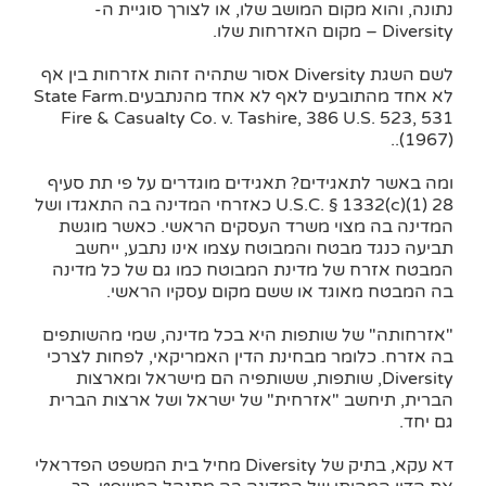
נתונה, והוא מקום המושב שלו, או לצורך סוגיית ה-
Diversity – מקום האזרחות שלו.
לשם השגת Diversity אסור שתהיה זהות אזרחות בין אף
לא אחד מהתובעים לאף לא אחד מהנתבעים.State Farm
Fire & Casualty Co. v. Tashire, 386 U.S. 523, 531
(1967)..
ומה באשר לתאגידים? תאגידים מוגדרים על פי תת סעיף
28 U.S.C. § 1332(c)(1) כאזרחי המדינה בה התאגדו ושל
המדינה בה מצוי משרד העסקים הראשי. כאשר מוגשת
תביעה כנגד מבטח והמבוטח עצמו אינו נתבע, ייחשב
המבטח אזרח של מדינת המבוטח כמו גם של כל מדינה
בה המבטח מאוגד או ששם מקום עסקיו הראשי.
"אזרחותה" של שותפות היא בכל מדינה, שמי מהשותפים
בה אזרח. כלומר מבחינת הדין האמריקאי, לפחות לצרכי
Diversity, שותפות, ששותפיה הם מישראל ומארצות
הברית, תיחשב "אזרחית" של ישראל ושל ארצות הברית
גם יחד.
דא עקא, בתיק של Diversity מחיל בית המשפט הפדראלי