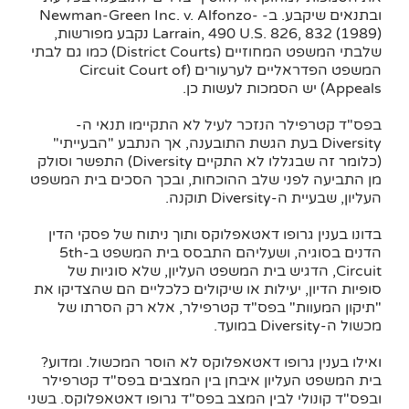
ובתנאים שיקבע. ב- Newman-Green Inc. v. Alfonzo-
Larrain, 490 U.S. 826, 832 (1989) נקבע מפורשות,
שלבתי המשפט המחוזיים (District Courts) כמו גם לבתי
המשפט הפדראליים לערעורים (Circuit Court of
Appeals) יש הסמכות לעשות כן.
בפס"ד קטרפילר הנזכר לעיל לא התקיימו תנאי ה-
Diversity בעת הגשת התובענה, אך הנתבע "הבעייתי"
(כלומר זה שבגללו לא התקיים Diversity) התפשר וסולק
מן התביעה לפני שלב ההוכחות, ובכך הסכים בית המשפט
העליון, שבעיית ה-Diversity תוקנה.
בדונו בענין גרופו דאטאפלוקס ותוך ניתוח של פסקי הדין
הדנים בסוגיה, ושעליהם התבסס בית המשפט ב-5th
Circuit, הדגיש בית המשפט העליון, שלא סוגיות של
סופיות הדיון, יעילות או שיקולים כלכליים הם שהצדיקו את
"תיקון המעוות" בפס"ד קטרפילר, אלא רק הסרתו של
מכשול ה-Diversity במועד.
ואילו בענין גרופו דאטאפלוקס לא הוסר המכשול. ומדוע?
בית המשפט העליון איבחן בין המצבים בפס"ד קטרפילר
ובפס"ד קונולי לבין המצב בפס"ד גרופו דאטאפלוקס. בשני