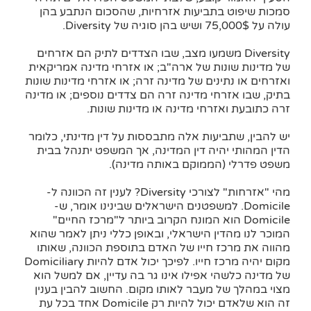
סמכות שיפוט בתביעות אזרחיות, שהסכום הנתבע בהן
עולה על 75,000$ ושיש בהן סוגיה של Diversity.
Diversity משמעו מצב, שבו הצדדים לתיק הם אזרחים
של מדינות שונות של ארה"ב; או אזרחי מדינה אמריקאית
ואזרחים או נתינים של מדינה זרה; או אזרחי מדינות שונות
בתיק, שבו אזרחי מדינה זרה הם צדדים נוספים; או מדינה
זרה כתובעת ואזרחי מדינה או מדינות שונות.
יש להבין, שתביעות אלה מתבססות על דין מדינתי, כלומר
הדין המהותי יהיה דין המדינה, אך המשפט יתנהל בבית
משפט פדרלי (הממוקם באותה מדינה).
מהי "אזרחות" לצורכי Diversity? לענין זה הכוונה ל-
Domicile. למשפטנים הישראלים שבינינו אומר, ש-
Domicile הוא המונח הקרוב ביותר ל"מרכז החיים"
המוכר לנו מהדין הישראלי, ובאופן כללי ניתן לאמר שהוא
מהווה את מרכז חייו של האדם בתוספת הכוונה, שאותו
מקום יהיה מרכז חייו. לפיכך יכול אדם להיות Domiciliary
של מדינה כלשהי אפילו אינו גר בה עדיין, אם למשל הוא
מצוי במהלך של מעבר לאותו מקום. החשוב להבין בענין
זה הוא שלאדם יכול להיות רק Domicile אחד בכל עת