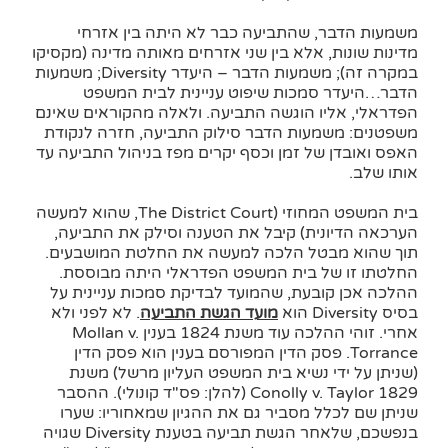
משמעות הדבר, שהתביעה כבר לא היתה בין אזרחי
מדינות שונות, אלא בין שני אזרחים מאותה מדינה (מקסיקו
במקרה זה); משמעות הדבר – היעדר Diversity; משמעות
הדבר…היעדר סמכות שיפוט עניינית לבית המשפט
הפדראלי, אליו הוגשה התביעה. ולאלה מהקוראים שאינם
משפטנים: משמעות הדבר סילוק התביעה, חזרה לנקודת
האפס ואובדן של זמן וכסף יקרים מפז בניהול התביעה עד
אותו שלב.
בית המשפט המחוזי (The District Court, שהוא למעשה
הערכאה הדיונית) קיבל את הטענה וסילק את התביעה,
תוך שהוא מבטל הלכה למעשה את החלטת המושבעים.
החלטתו זו של בית המשפט הפדראלי היתה מבוססת.
ההלכה אכן קובעת, שהמועד לבדיקת סמכות עניינית על
בסיס Diversity הוא
מועד הגשת התביעה
. לא לפני ולא
אחרי. זוהי ההלכה עוד משנת 1824 בענין Mollan v.
Torrance. פסק הדין המפורסם בענין הוא פסק הדין
(שניתן על ידי נשיא בית המשפט העליון מרשל) משנת
1829 Conolly v. Taylor (להלן: פס"ד קונולי). ההסבר
שניתן שם לכלל מסביר גם את ההגיון שמאחוריו: שערו
בנפשכם, שלאחר הגשת תביעה בטענת Diversity שגויה