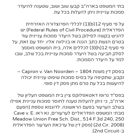
בתי המשפט בארה"ב קבעו שוב ושוב, שטענה להיעדר
סמכות עניינית ניתן להעלות בכל עת.
על פי סעיף 12(b)(1) לכללי הפרוצדורה האזרחית
הפדראלית (Federal Rules of Civil Procedure) יש
להגיש בקשה לסילוק בשל היעדר סמכות עניינית עוד
בטרם הגשת כתב הגנה או בנילווה אליו. יחד עם זאת, על
פי סעיף 12(h)(3) לכללים אלה, בית המשפט מוסמך
לסלק תביעה בשל היעדר סמכות עניינית בכל שלב, שבו
למד על היעדר הסמכות.
בפסק דין משנת 1804 – Capron v. Van Noorden –
נקבע, שתקיפה על בסיס סמכות שיפוט עניינית יכולה
להיעשות בכל עת טרם מתן פסק דין סופי.
בפס"ד גרופו דאטאפלוקס ציין בית המשפט העליון של
ארה"ב, כי ניתן להעלות טענה לחוסר סמכות עניינית אפילו
בשלב הערעור בפעם הראשונה. לדוגמא נוספת (הפעם
מבתי המשפט הפדראליים לערעורים, נא ראו Cave v. E.
Meadow Union Free Sch. Dist., 514 F.3d 240, 250
(2d Cir. 2008) (פסק דין של ערכאת הערעור הפדראלית
ב-2nd Circuit).