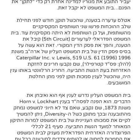
יעביר התובע את מגוריו למדינה אחרת רק כדי "לתקן" את
הפגם…בית המשפט לא יקבל זאת.
אטלס ערערה בטענה, שהכשל תוקן; חודש לפני תחילת
שלב ההוכחות פרשו שני השותפים המקסיקניים
מהשותפות, ועל כן השותפות לא היתה מקסיקנית עוד. בית
המשפט הפדראלי לערעורים (5th Circuit) קיבל את
הטענה, והפך את פסק הדין המקורי. זאת הוא עשה על
בסיס פסק הדין של בית המשפט העליון של ארה"ב משנת
1996 Caterpillar Inc. v. Lewis, 519 U.S. 61 (1996)
(להלן: פס"ד קטרפילר), שם נקבעו חריגים לחזקת
האזרחות בעת הגשת התביעה. החריג הרלוונטי באותו ענין
היה, שהכשל לענין סמכות תוקן לפני מתן החלטת
המושבעים.
בית המשפט העליון נדרש לענין אף הוא ואיבחן את
הדברים. הוא הפנה לפסה"ד בענין Horn v. Lockhart
משנת 1873, שם נקבע, שאם צד לא חיוני למשפט נמחק
מהתובענה ובכך מתוקן כשל ה-Diversity, ניתן להמשיך
לקיים את סמכותו העניינית של בית המשפט למרות התיקון
המאוחר למועד הגשת התביעה. סעיף 21 לכללי
הפרוצדורה האזרחית הפדראלית מעניק לבית המשפט
את הסמכות למחוק או להוסיף צדדים לתובענה בכל עת