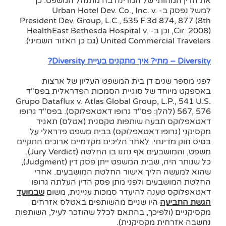
את הדין המהותי של המדינה בה מתנהל המשפט. כך
למשל נפסק ב- Urban Hotel Dev. Co., Inc. v.
President Dev. Group, L.C., 535 F.3d 874, 877 (8th
Cir. 2008), וכן ב- HealthEast Bethesda Hospital v.
United Commercial Travelers (גם כן האזור השמיני).
Diversity – מתי? איך מתקנים בעיית Diversity?
לפני מספר שנים דן בית המשפט העליון של ארצות
באספקט מיוחד של סוגיית הסמכות הפדראלית בפס"ד
Grupo Dataflux v. Atlas Global Group, L.P., 541 U.S.
567, 576 (להלן: פס"ד גרופו דאטאפלוקס). בפס"ד גרופו
דאטאפלוקס תבעה שותפות טקסנית (אטלס) תאגיד
מקסיקני (גרופו דאטאפלוקס) בבית משפט פדראלי על
בסיס חוק מדינתי. לאחר הליכים מקדמיים ארוכים התקיים
משפט, והמושבעים אף נתנו בו החלטה (Jury Verdict).
כל שנותר היה, שבית המשפט ייתן פסק דין (Judgment),
שהוא למעשה הליך אישור החלטת המושבעים. אחרי
החלטת המושבעים ולפני מתן פסק הדין העלתה גרופו
דאטאפלוקס טענה להיעדר סמכות עניינית, משום
שבמועד
הגשת התביעה
היו שניים מהשותפים באטלס אזרחים
מקסיקניים (ולפיכך, בהתאם לכלל שהוזכר לעיל, השותפות
נחשבה אזרחית מקסיקנית).