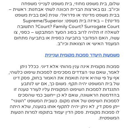
שלום, בית משפט מחוזי, בית משפט לענייני משפחה
וכיו"ב. גם בארצות הברית הכוונה לשתי אבחנות: ראשית –
בבית משפט מדינתי או פדראלי. שנית (אם בבית משפט
מדינתי) – באיזה בית משפט: Supreme/Superior
Court? Family Court? Surrogate Court? התשובה
לשאלה זו תלויה לרוב בסוג הסעד המתבקש – כספי, צו
עשה, האם המדובר בתביעה כספית או בתביעה מתחום
המעמד האישי או הצוואות וכיו"ב.
משמעות היעדר סמכות מקומית ועניינית
סמכות מקומית אינה ענין מהותי אלא דיוני. ככלל ניתן
לאמר, שאם שני הצדדים מסכימים לסמכות שיפוט כלשהי,
אף על פי שהיא אינה תואמת את האמור בחוק, פסק דינו
של בית המשפט יהיה תקף. משום כך, אם יש לנתבע
התנגדות לסמכות השיפוט המקומית עליו לעורר טענה זו
בהזדמנות הראשונה, שאם לא כן ייחשב כמי שהסכים
לסמכות השיפוט של אותו מקום. כשבית המשפט "השגוי"
ייתן פסק דין, לא ניתן יהיה לתקוף אותו בטענה, שלא היתה
לו סמכות מקומית. פסק הדין יעמוד בתוקפו למרות הטעות
המשפטית.