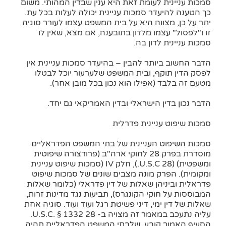
סמכות עניינית לעומת זאת היא ענין שבדין המהותי. משום
כך הטענה להיעדר סמכות עניינית יכולה לעלות בכל עת.
יתר על כן, מצווה היא על בית המשפט עצמו לעורר סוגיה
זו ו"לפסול" עצמו מלדון בתובענה, אם מצא, שאין לו
סמכות עניינית לדון בה.
הדבר החשוב ביותר להבין – בהיעדר סמכות עניינית אין
לפסק הדין תוקף, ובית המשפט שלערעור יוכל לבטלו
מטעם זה בלבד (אפילו הוא נכון בכל מובן אחר).
הדבר נכון בדין הישראלי ובדין האמריקאי גם יחד.
סמכות שיפוט עניינית פדרלית
סמכות השיפוט העניינית של בתי המשפט הפדראליים
מוסדרת בפרק 28 לחוקי ארה"ב (פרודצורה שיפוטית
ומשפטית) (28 U.S.C.), חלק IV (סמכות שיפוט עניינית
ומקומית). הפרק מונה מצבים שונים של סמכות שיפוט
פדראלית וביניהן שאלות של דין פדראלי (כלומר שאלות
המבוססות על חוקי הקונגרס), תביעות נגד מדינות זרות,
שאלות של דין ימי, דיני פשיטת רגל ועוד ועוד. סוגיה אחת
עליה נתעכב במאמר זה מצויה ב- 28 U.S.C. § 1332.
הסעיף האמור קובע, שלבתי המשפט הפדראליים תהיה