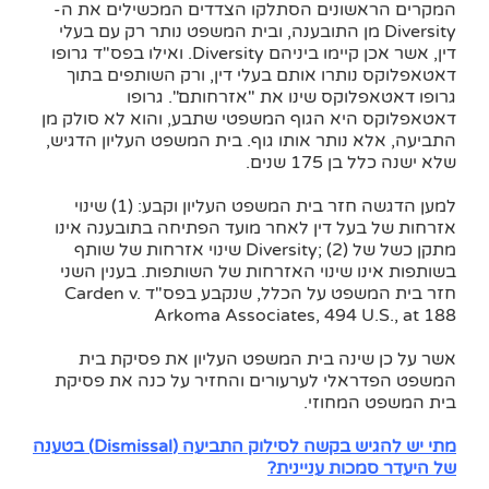
המקרים הראשונים הסתלקו הצדדים המכשילים את ה-
Diversity מן התובענה, ובית המשפט נותר רק עם בעלי
דין, אשר אכן קיימו ביניהם Diversity. ואילו בפס"ד גרופו
דאטאפלוקס נותרו אותם בעלי דין, ורק השותפים בתוך
גרופו דאטאפלוקס שינו את "אזרחותם". גרופו
דאטאפלוקס היא הגוף המשפטי שתבע, והוא לא סולק מן
התביעה, אלא נותר אותו גוף. בית המשפט העליון הדגיש,
שלא ישנה כלל בן 175 שנים.
למען הדגשה חזר בית המשפט העליון וקבע: (1) שינוי
אזרחות של בעל דין לאחר מועד הפתיחה בתובענה אינו
מתקן כשל של Diversity; (2) שינוי אזרחות של שותף
בשותפות אינו שינוי האזרחות של השותפות. בענין השני
חזר בית המשפט על הכלל, שנקבע בפס"ד Carden v.
Arkoma Associates, 494 U.S., at 188
אשר על כן שינה בית המשפט העליון את פסיקת בית
המשפט הפדראלי לערעורים והחזיר על כנה את פסיקת
בית המשפט המחוזי.
מתי יש להגיש בקשה לסילוק התביעה (Dismissal) בטענה
של היעדר סמכות עניינית?