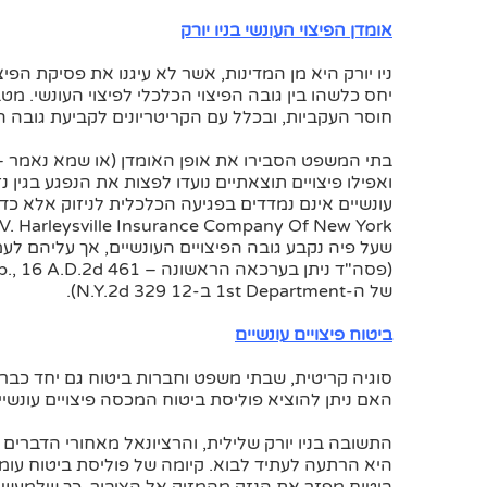
אומדן הפיצוי העונשי בניו יורק
ניו יורק היא מן המדינות, אשר לא עיגנו את פסיקת הפי
יחס כלשהו בין גובה הפיצוי הכלכלי לפיצוי העונשי. מ
חוסר העקביות, ובכלל עם הקריטריונים לקביעת גובה הפ
בתי המשפט הסבירו את אופן האומדן (או שמא נאמר – הי
ואפילו פיצויים תוצאתיים נועדו לפצות את הנפגע בגין נ
t Inc V. Harleysville Insurance Company Of New York
שעל פיה נקבע גובה הפיצויים העונשיים, אך עליהם ל
של ה-1st Department ב-12 N.Y.2d 329).
ביטוח פיצויים
עונשיים
סוגיה קריטית, שבתי משפט וחברות ביטוח גם יחד כבר נת
האם ניתן להוציא פוליסת ביטוח המכסה פיצויים עונשיי
התשובה בניו יורק שלילית, והרציונאל מאחורי הדברים בר
היא הרתעה לעתיד לבוא. קיומה של פוליסת ביטוח עומד