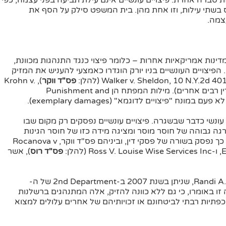
סברה אחרת: פיצויים עונשיים אינם עילת תביעה בפני עצמה, כפי
 בשתי עילות, וזו אחת מהן. בית המשפט סילק על הסף את
עצמה.
ינות אמריקאיות אחרות – כלומר פיצוי כנגד התנהגות מכוונת,
ק. הפיצויים העונשיים בניו יורק הוגדרו כאמצעי להעניש את המזיק
פס"ד ווקר
), Krohn v.
New York City Police Dept., 2 N.Y.3d 329 ופסקי דין רבים אחרים). מילות המפתח הן Punishment and
 עונשי כדבר שבשגרה. פיצויים עונשיים נפסקים רק מקום שבו
גה גבוהה של חוסר מוסר ומציגה מידה כזו של חוסר הגינות
המגיעה עד לכדי אדישות פלילית כלפי חובות אזרחיות. כך נפסק בשורה של פסקי דין, וביניהם פס"ד ווקר, Rocanova v
ן:
פס"ד רוס
), אשר
ב- Randi A.J. v. Long Island Surgi-Ctr., 842 N.Y.S.2d 558, שניתן בשנת 2007 ב-2nd Department של ה-
 המשפט עמדה זו באומרו, כי גם ללא כוונה להזיק, אלה המתנהגים ברשלנות
תיות רבתי לביטחונם או זכויותיהם של אחרים עלולים למצוא