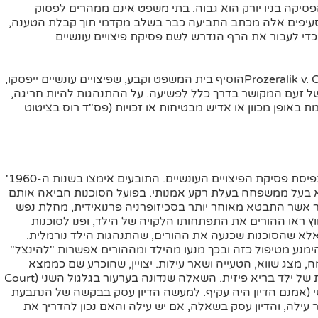
הפסיקה בניו יורק הוא גבוה. בתי משפט אינם ממהרים לפסוק
ם סעיפים אלה מכתב התביעה כבר בשלב מקדמי תוך קבלת הטענה,
 כדי לעבור את הרף הנדרש לשם פסיקת פיצויים עונשיים
ב- Prozeralik v. Capital Cities Communications, 82 N.Y.2d 466הוסיף בית המשפט וקבע, שפיצויים עונשיים ייפסקו,
של זעם המקושר בדרך כלל לפשיעה. על ההתנהגות להיות חריגה,
ת באופן מכוון או אדיש מבטיחות או זכויות (פס"ד רוס בציטוט
נסיבותיו של פס"ד רוס יכולות לשפוך לא מעט אור על תפיסת פסיקת הפיצויים העונשיים. התובעים אימצו בשנות ה-1960'
יא בעל ממשפחה בעלת רקע אמנותי. בפועל הסוכנות הביאה אותם
 אשר התבטא מאוחר יותר בסכיזופרניה פרנואידית, מחלת נפש
 ראו ההורים את התפתחותו הלקויה של הילד, ופנו לסוכנות
אלא שהסוכנות שכנעה את ההורים, שהתנהגות הילד נורמלית.
מנע מטיפול כזה ובכך מנעו מהילד ומההורים אפשרות "להינצל"
ה, מצג שווא, הטעייה ושאר עילות. יצויין, שהוכרע שם כממצא
עובדתי, שבשנים הרלוונטיות "ילד בריא" היה במשמעות של ילד בריא פיזית. השאלה שנדונה בערעור בגלגול השני (Court
וי עונשי (אמנם הדיון היה עקיף. למעשה הדיון עסק בבקשה של הנתבעת
עילה, והדיון עסק בשאלה, אם יש עילה והאם נכון להדריך את