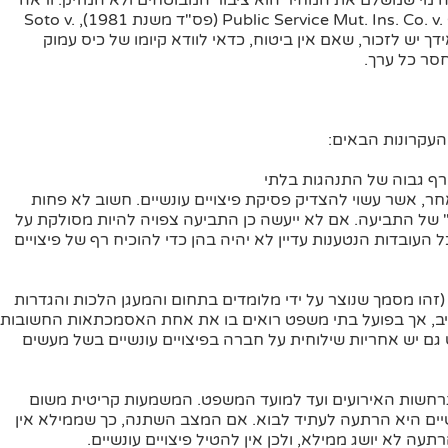
 מי שמשלם את המחיר הוא ציבור המבוטחים ולא המזיק. וראה
מספר פסקי דין בענין זה: Public Service Mut. Ins. Co. v. Goldfarb, 425 N.E.2d 810 (פס"ד משנת 1981), Soto v.
State Farm Ins. Co ואחרים. מאידך יש לזכור, שאם אין ביטוח, כדאי לוודא קיומו של כיס עמוק
חסר כל ערך.
העקרונות הבאים:
רף גבוה של התנהגות בלתי
ר, אשר עשוי להצדיק פסיקת פיצויים עונשיים. חשוב לא פחות
 של התביעה. אם לא ייעשה כן התביעה צפויה להיות מסולקת על
שאפילו תוכחה כל העובדות הנטענות עדיין לא יהיה בהן כדי להוכיח רף של פיצויים
 פי סעיף 909 ל- Restatment (Second) of Torts (זהו מסמך שנוצר על ידי מלומדים בתחום והמעגן הלכות והגדרות
ב, אך בפועל בתי משפט רואים בו את אחת האסמכתאות החשובות
 גם יש אחריות שילוחית על חברה בפיצויים עונשיים בשל מעשים
התרחשות האירועים ועד למועד המשפט. המשמעות קריטית משום
יים היא הרתעה לעתיד לבוא. אם המצב השתנה, כך שממילא אין
עה לא יושג ממילא, ולכן אין להטיל פיצויים עונשיים.