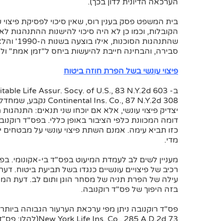
הערכאה הדיונית לדון בכך).
בית המשפט פסק בענין רוס, שאין סיכוי לפסיקת פיצו
הקובלות, וכמו כן לא היה סיכוי להישנות ההתנהגות 
סבירה, והבחינה חייבת להיעשות ביחס ל"זמן אמת" ול
פיצוי עונשי בשל הפרת חוזה ביטוח
ב- Rocanova v. Equitable Life Assur. Socy. of U.S., 83 N.Y.2d 603(להלן:
 Co., 87 N.Y.2d 308
יצדיק פיצוי עונשי, אלא אם יוכחו שני תנאים: התנהגו
דומה המכוונת כלפי הציבור באופן כללי. בפס"ד רוקנו
כזו תביא עימה. אמנם השתת פיצוי עונשי על מבטחים 
מדי.
מעניין לשים לב לעמדת המיעוט בפס"ד בי-אקונומי. ב
רכיב של פיצויים עונשיים כנגדו בשל תביעת ביטוח. ד
עילה של הפרת תניה של מסחר הוגן ותום לב. דעת המ
בזה היפוך של פס"ד רוקנובה.