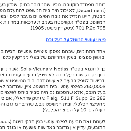
Department), לא יכול היה בית המשפט להתעל
מבטח, היינו הגדיל את גובה הפיצויים מעבר לכיסוי 
701 P.2d 795 (פסק דין משנת 1985).
פיצוי עונשי המוטל על בעל נכס
אחד התחומים, שבהם נפסקו פיצויים עונשיים יחסית בה
ובאופן ספציפי בענין אחריותם של בעלי מקרקעין כלפי 
נדון מקרה, שבו בעל דירה לא טיפל בבעיית עופרת ב
260,000$ כפיצוי עונשי. בית המשפט ציין, שמד
מהפיצוי הכלכלי, ובית המשפט קבע, שהדבר מוגזם והפחי
העולה פי 10 על הפיצוי הכלכלי).
התובעים, עדיין אין מדובר באדישות פושעת או בנזק חמור (an v. Gamber Corp, 19 Misc. 3d 798