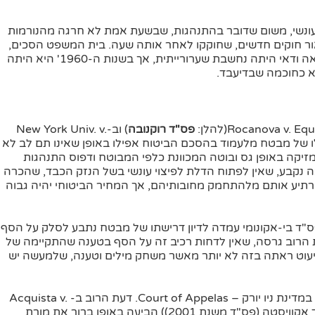
י עונשי, משום שדובר בהתנהגות, שבשעת אמת לא חרגה מהנורמות
לאור חוקים חדשים, שחוקקו לאחר אותה שעה. בית המשפט הסכים,
שהתנהגות הסוכנות, אילו בוצעה בשנות ה-1990' והלאה ודאי היתה נחשבת שערורייתית, אך בשנות ה-1960' היא היתה
א כחוכמה שבדיעבד.
פס"ד רוקנובה
) וב-New York Univ. v.
Continental Ins. נקבע, שמחדלו של מבטח מלעמוד בהסכם הביטוח אפילו באופן שאינו תם לב לא
ת מזיקה באופן גס ובוטה המכוונת כלפי המבוטח ודפוס התנהגות
בה נקבע, שאין לפתוח הדלת לפיצוי עונשי בשל הנזק הכבד, שהכרה
ירתיע אותם מלהתחמק מחובותיהם, אך המחיר הביטוחי יהיה גבוה
פס"ד בי-אקונומי עמדה לדיון דרישתו של מבטח נתבע לסלק על הסף
עת הרוב גרסה, שאין לדחות רכיב זה על הסף בטענה שהתקיימה של
יעוט ראתה בזה לא יותר מאשר משחק מילים וטענה, שלמעשה יש
פס"ד רוקנובה ניתן מפי ערכאת הערעור הגבוהה ביותר במדינת ניו יורק – Court of Appelas. דעת הרוב ב- Acquista v.
New York Life Ins. Co., 285 A.D.2d 73(להלן: פס"ד אקוויסטה (פס"ד משנת 2001)) הביעה באופן ברור את מורת