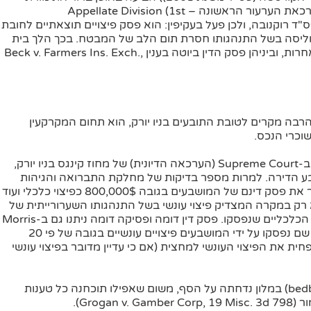
רוחה מפס"ד רוקנובה. מכיון שהמדובר בתיק, שנדון בערכאת הערעור הראשונה – Appellate Division (1st
ם מפס"ד רוקנובה, ולכן פעל בעקיפין: הוא פסק פיצויים תוצאתיים לחובת
בפוליסה בשל התנהגותו חסרת תום הלב של המבטח. בכך הלך בית
המשפט בפס"ד אקוויסטה בעקבות ערכאות במדינות אחרות, וביניהן פסק הדין ביוטה בענין Beck v. Farmers Ins. Exch.,
רבה מקרים לטובת התובעים בניו יורק, הוא תחום המקרקעין
שוכרי הנכס.
כך לדוגמא בפס"ד Solis-Vicuna v. Notias, אשר נדון ב-Supreme Court (הערכאה הדיונית) של מחוז קינגס בניו יורק,
צבע הדירה. למרות מספר בדיקות של מחלקת התברואה והגיהות
ודרישות לטפל בבעיה לא עשה דבר. בית המשפט אישר את פסק דינם של המושבעים בגובה 800,000$ כפיצוי כלכלי ועוד
ובר לא רק במקרה המצדיק פיצוי עונשי בשל התנהגותו השערורייתית של
בעל הנכס, אלא שהסכום גם היה סביר ביחס לפיצויים הכלכליים שנפסקו. פסק דין דומה ופסיקה דומה ניתנו גם ב-Morris
v. Flaig, 511 F. Supp. 2d 282 (תיק פדראלי), אם כי שם נפסקו על ידי המושבעים פיצויים עונשיים בגובה של פי 20
ת את הפיצוי העונשי למחצית (אם כי עדיין מדובר בפיצוי עונשי
לעומת זאת תביעה לפיצוי עונשי בגין חרקי מיטה (bedbugs) במלון נדחתה על הסף, משום שאפילו תוכחנה כל טענות
Grog).