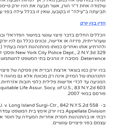
נפתח במה שנראה כמובן מאליו, אך לפחות תובעת אחת 
שלמדה אחת ד"ר הורן, אשר תבעה את הניו יורק טיימס
תביעתה ב"עילה" זו בקובעו, שאין זו בכלל עילה בפני 
הדין בניו יורק
הכללים החלים בדבר פיצוי עונשי במישור הפדראלי ובמד
שערורייתית, פזיזה או אדישה, נכונים ככלל גם לניו יור
ולהרתיע אותו ואחרים כמותו מהתנהגות דומה בעתיד (Walker v. Sheldon, 10 N.Y.2d 401 (להלן:
Deterrence. מסיבה זו נוהגים בתי המשפט להשתמש לא פעם במונח "פיצויים לדוגמא" (exemplary damages).
בניו יורק כמו בשאר ארצות הברית אין פסיקה של פיצוי
התנהגותו של המזיק אינה רק מכוונת אלא גם מהווה דר
Equitable Life Assur. Socy. of U.S., 83 N.Y.2d 603, ו-Ross V. Louise Wise Services Inc (להל
פורסם במאי 2007.
Appellate Division בניו יורק אימץ בית
רבתי או בהתנהגות חסרת אחריות המעידה על חוסר אכפ
עצמם בפני פיצויים עונשיים.