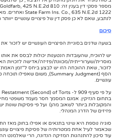
ביטוח מפזר את הנזק מהמזיק אל הציבור, כך שלמעשה
., 635 N.E.2d 1222
לנתבע, שאם לא כן פסק דין של פיצויים עונשיים ייוותר 
סיכום
בשעה שדנים בסוגיית הפיצויים העונשיים יש לזכור את 
יש להוכיח, שהעובדות הנטענות יכולות לבסס את אותו 
מוסרית/שערורייתית/מכוונת/פזיזה/אדישה לזכויות האח
לזכור, שאת ההוכחה הזו יש לבצע ביחס ל"זמן האמת"
הסף (Summary Judgment), משום 
עונשיים.
על
בתחום הנזיקין. אמנם המסמך חסר מעמד משפטי מחיי
והמקובלות ביותר לשאוב מהן) ועל פי פסיקות שונות יש
פזיזים של הדרג המנהלי.
סוגיה נוספת היא שינוי בתנאים או אפילו בחוק מאז 
שכאמור לעיל אחת ממטרותיה של פסיקת פיצויים עונש
עוד סיכון להתנהגות המזיקה הנדונה, הרי שאלמנט ההרת