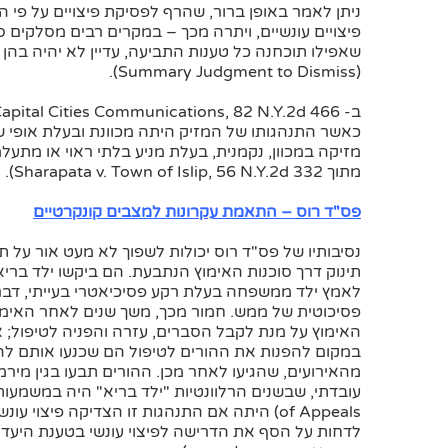
ניתן לאמר באופן ברור, שהרף לפסיקת פיצויים על פי 
פיצויים עונשיים, ויתרה מכך – במקרים רבים מסלקי
שאפילו תוכחנה כל טענות התביעה, עדיין לא יהיה בהן
(Summary Judgment to Dismiss).
כאשר התנהגותו של המזיק היתה מכוונת ובעלת אופי 
מזיקה במכוון, נקמנית, בעלת מניע בלתי ראוי או מתעלמ
מתוך Sharapata v. Town of Islip, 56 N.Y.2d 332).
פס"ד רוס – התאמת עקרונות למצבים קונקרטיים
תינוק דרך סוכנות האימוץ הנתבעת. הם ביקשו ילד בר
לאמץ ילד ממשפחה בעלת רקע פסיכיאטרי בעייתי, דבר
פסיכוטית של ממש. חמור מכך, משך שנים לאחר האימוץ
האימוץ על מנת לקבל הסברים, עזרה והפניה לטיפול; 
במקום להפנות את ההורים לטיפול הם שכנעו אותם להי
מהאירועים, שהגיעו לאחר מכן. ההורים תבעו בגין מירמ
of Appeals) היתה אם התנהגות זו הצדיקה פיצ
לדחות על הסף את הדרישה לפיצוי עונשי בטענת היעדר 