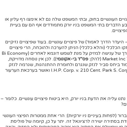
צויים העונשיים בחוק, ובתי המשפט שלה גם לא אימצו רף עליון או
טבע הדברים בתי המשפט בניו יורק מתמודדים אף הם עם בעיית
יצויים.
עדר הדרך לאמוד) של פיצויים עונשיים. בעוד שפיצויים נזיקיים
זקו הכלכלי (והלא כלכלי) הניתן להערכה ולהוכחה, הרי פיצויים
עונשיים אינם נמדדים בפגיעה הכלכלית לניזוק אלא כדרך של ענישה למזיק על מנת לשמש דוגמא לאחרים (Bi Economy
Marke (להלן:
פס"ד בי-אקונומי
)). לכן אין נוסחה מדוייקת,
עמוד ביחס סביר לנזק שנגרם ולחומרת ההתנהגות, שגרמה לנזק
(פסה"ד ניתן בערכאה הראשונה – I.H.P. Corp. v. 210 Cent. Park S. Corp., 16 A.D.2d 461 ואושר בערכאת הערעור
נו עליה את הדעת בניו יורק, היא ביטוח פיצויים עונשיים. כלומר –
ם?
ור (לפחות בעיניים ניו יורקיות): הרי אחת ממטרות הפיצוי העונשי
ת בסתירה ישירה לרציונאל זה. יתר על כן, קיומה של פוליסת