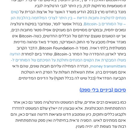
שה-Bitcoin הוא כן נייר ערך, וניתן להמשיך באישום נגד שייברז. לקביעה
זו
משמעויות מרחיקות לכת, בין היתר לגבי הרגולציה לגביו.
מנגד בחודש מרץ 2013 הודיע משרד האוצר של ארצות הברית על
קווים
מנחים לרגולציה וחובות הדיווח – בין היתר לצרכי המלחמה בהלבנת הון
– של הסוחרים ב-Bitcoin
. בגדול אפשר לומר, שמדובר בפיקוח ורגולציה
נמוכים יחסית, ובמקרים מסויימים הם מעניקים אפילו פטור מחובות רבים,
אך יש הטוענים שעצם יצירתם של הכללים החדשים, כשה-Bitcoin אינו
מוגדר אפילו מטבע על פי החוק האמריקני, מטריד מאד ומהווה מדיניות
ממשלתית בלתי ראויה. מוסד ה-Bitcoin Foundation, הדבר הקרוב
ביותר לארגון ההסדרה של הסחר ב-Bitcoin, שחרר ביום למחרת
הודעה
משלו המבקרת את הקווים המנחים וחולקת על הפיכתם של הסוחרים ל-
money transmitters
, הגדרה המחילה עליהם חובות שונים, שהם ודאי
אינם מעוניינים בהן. אחת השאלות העולות על הפרק היא השלכות
הקביעה הפדראלי (ככל שיש לה בכלל תוקף) על הדינים המדינתיים.
סיכום (ביניים בלי ספק)
כמו בנושאים רבים אחרים, עולם המשפט והרגולציה מפגר גם כאן אחר
ההתפתחויות הטכנולוגיות. אלא שבענין זה ייאלץ עולם המשפט להזדרז
ולקבוע כללים וחוקים, כיון שמטבע חדש ומציאות חדשה נוצרים כאן, והם
אינם ממתינים לאיש. הסוגיה נראית בחיתוליה ואין ספק שהתפתחויות
רבות עוד מצפות לנו. יהיה מענין.