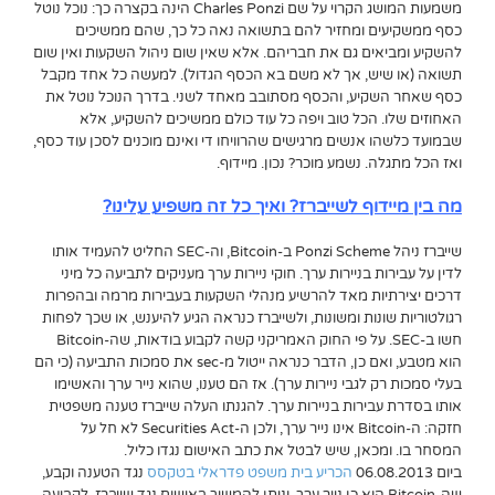
משמעות המושג הקרוי על שם Charles Ponzi הינה בקצרה כך: נוכל נוטל
כסף ממשקיעים ומחזיר להם בתשואה נאה כל כך, שהם ממשיכים
להשקיע ומביאים גם את חבריהם. אלא שאין שום ניהול השקעות ואין שום
תשואה (או שיש, אך לא משם בא הכסף הגדול). למעשה כל אחד מקבל
כסף שאחר השקיע, והכסף מסתובב מאחד לשני. בדרך הנוכל נוטל את
האחוזים שלו. הכל טוב ויפה כל עוד כולם ממשיכים להשקיע, אלא
שבמועד כלשהו אנשים מרגישים שהרוויחו די ואינם מוכנים לסכן עוד כסף,
ואז הכל מתגלה. נשמע מוכר? נכון. מיידוף.
מה בין מיידוף לשייברז? ואיך כל זה משפיע עלינו?
שייברז ניהל Ponzi Scheme ב-Bitcoin, וה-SEC החליט להעמיד אותו
לדין על עבירות בניירות ערך. חוקי ניירות ערך מעניקים לתביעה כל מיני
דרכים יצירתיות מאד להרשיע מנהלי השקעות בעבירות מרמה ובהפרות
רגולטוריות שונות ומשונות, ולשייברז כנראה הגיע להיענש, או שכך לפחות
חשו ב-SEC. על פי החוק האמריקני קשה לקבוע בודאות, שה-Bitcoin
הוא מטבע, ואם כן, הדבר כנראה ייטול מ-sec את סמכות התביעה (כי הם
בעלי סמכות רק לגבי ניירות ערך). אז הם טענו, שהוא נייר ערך והאשימו
אותו בסדרת עבירות בניירות ערך. להגנתו העלה שייברז טענה משפטית
חזקה: ה-Bitcoin אינו נייר ערך, ולכן ה-Securities Act לא חל על
המסחר בו. ומכאן, שיש לבטל את כתב האישום נגדו כליל.
ביום 06.08.2013
הכריע בית משפט פדראלי בטקסס
נגד הטענה וקבע,