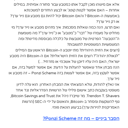
אלא אם מישהו מוכן לקבל אותו כמטבע עבור סחורה אמיתית. במילים
אחרות – האם אפשר לקנות קוטג' או לבצע החזרים למשכנתא
באמצעות ה-Bitcoin ? והאם Bitcoin יכול להיות גם מטבע וגם נייר ערך?
או רק נייר ערך?
ואם תרצו, הנה כמה שאלות מסכמות: איך מזהים מטבע או נייר ערך? מי
מחליט על מעמדו של "דבר" כ"מטבע" או כ"נייר ערך"? מה משמעות
ה"הטבעה" הפרטית של מטבעות על כלכלה מבוססת מדינות? ומה
המשמעויות המשפטיות לתשובות?
(רוצים את הזוית היהודית? מתי יוטבע ה-Bitcoin הראשון עם המילים
"לגאולת יהודה"? רוצים את הזוית הישראלית? אם ה-Bitcoin היה מטבע
ישראלי, האם היה עליו דיוקן של אשכנזי או מזרחי?…)
הנה מבחן אחד שאפשר להעלות על הדעת: אם אפשר למעול בזה, אם
אפשר לעקוץ בזה, אם אפשר לעשות בזה Ponzi Scheme – זה מטבע או
נייר ערך.
אני נאלץ להודות, שלא המצאתי את המבחן האחרון. הוא עלה לדיון
משפטי בעקבות כתב אישום פלילי של הרשויות הפדראליות נגד אחד
Trendon T. Shavers. מר שייברז ניהל את Bitcoin Savings and Trust,
גוף להשקעות ומסחר ב-Bitcoin, והואשם על ידי ה-SEC (הרשות
האמריקנית לניירות ערך) בביצוע הונאת פונזי.
הסבר ביניים – מה זה Ponzi Scheme?