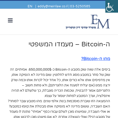
EN
|
eddy@meirilaw.co.il
03-5250585 |
ה-Bitcoin – מעמדו המשפטי
מהו ה-Bitcoin?
בימים אלה שווה שוק מטבע ה-Bitcoin כ-650,000,000$. אמיתיים. זה
שוק של סחר במטבע מסוג חדש לחלוטין: שום מדינה לא הנפיקה אותו,
אין מדפיסים אותו אלא כורים אותו, כל אחד יכול לכרות אותו וכמה שרק
ירצה ממנו (אם יצליח לפענח את הלוגריתם), ולא פחות חשוב –
הלוגריתם אמור להבטיח, שכמות הכריה מוגבלת, כך שלעולם לא תהיה
אינפלציה, וערך המטבע לפחות ישמור על עצמו.
ההמצאה הזו שוברת מוסכמות בנות אלפי שנים. מהו מטבע עובר לסוחר?
האם העובדה, ששום מדינה לא מנפיקה אותו מבטלת את קיומו כמטבע?
או אולי העובדה, שמישהו מוכן לשלם עבורו כסף "אמיתי" נותנת לו מעמד
של מטבע רגיל? ואולי השאלה אחרת: לא אם מישהו מוכן לרכוש אותו,