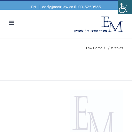
EN
|
eddy@meirilaw.co.il
03-5250585 |
דף הבית
/
/
Law Home